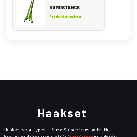
SUMOSTANCE
Produkt ansehen →
Haakset
Haakset voor Hyperlite SumoStance touwladder. Met
behulp van de haakset kun je je
touwladder