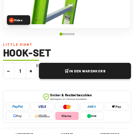
Video
▶
LITTLE GIANT
HOOK-SET
Kabelhaken und V-Bar für sicheren Halt
€
100,00
incl. btw.
−
+
🛒
IN DEN WARENKORB
Sicher & flexibel bezahlen
Zahlungsart im Checkout auswählen
VISA
PayPal
AMEX
Pay
G
Pay
VORKASSE
Klarna.
›
link
ÜBERWEISUNG