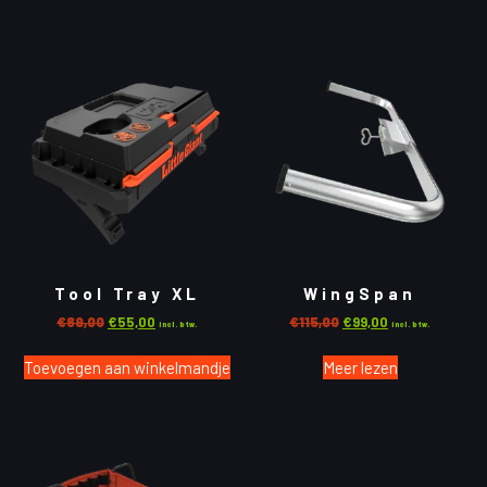
Tool Tray XL
WingSpan
€
69,00
€
55,00
€
115,00
€
99,00
incl. btw.
incl. btw.
Toevoegen aan winkelmandje
Meer lezen