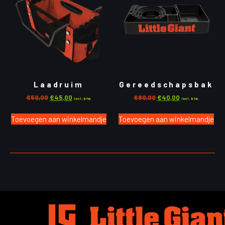
Laadruim
Gereedschapsbak
€
50,00
€
45,00
€
60,00
€
40,00
incl. btw.
incl. btw.
Toevoegen aan winkelmandje
Toevoegen aan winkelmandje