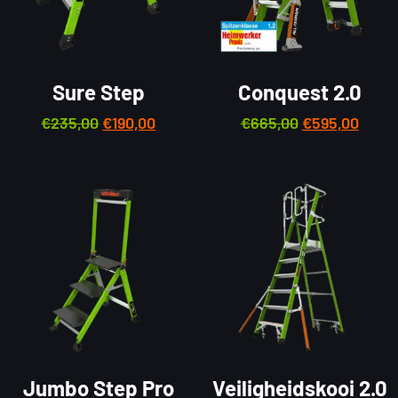
Sure Step
Conquest 2.0
€
235,00
€
190,00
€
665,00
€
595,00
Jumbo Step Pro
Veiligheidskooi 2.0