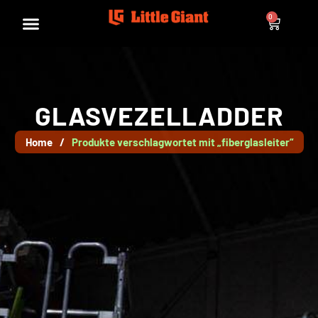
0
GLASVEZELLADDER
Home
/
Produkte verschlagwortet mit „fiberglasleiter“