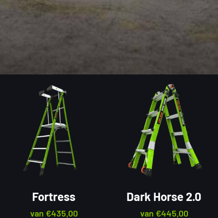
Fortress
Dark Horse 2.0
van
€
435,00
van
€
445,00