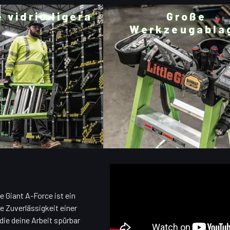
 vidrio ligera
Große
Werkzeugabla
le Giant A-Force ist ein
le Zuverlässigkeit einer
die deine Arbeit spürbar