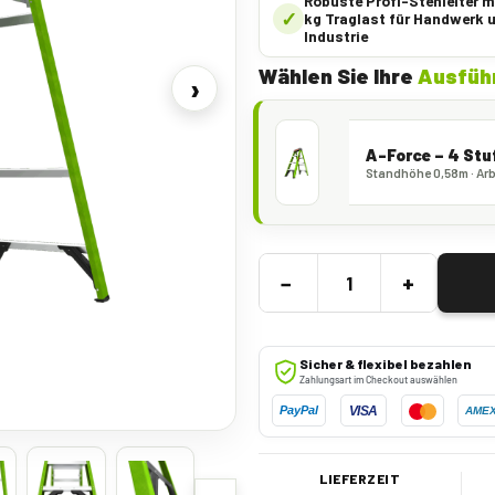
Robuste Profi-Stehleiter m
✓
kg Traglast für Handwerk 
Industrie
Wählen Sie Ihre
Ausfüh
›
A-Force – 4 Stu
Standhöhe 0,58m · Arb
−
+
Sicher & flexibel bezahlen
Zahlungsart im Checkout auswählen
VISA
PayPal
AME
LIEFERZEIT