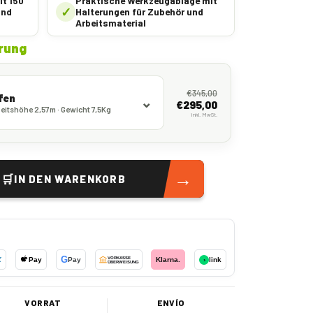
it 150
Praktische Werkzeugablage mit
✓
und
Halterungen für Zubehör und
Arbeitsmaterial
rung
€
345,00
fen
€
295,00
eitshöhe 2,57m · Gewicht 7,5Kg
inkl. MwSt.
→
🛒
IN DEN WARENKORB
G
X
Pay
Pay
VORKASSE
Klarna.
›
link
ÜBERWEISUNG
VORRAT
ENVÍO