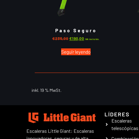
Paso Seguro
€
235,00
€
190,00
IVA incluido.
Seguir leyendo
inkl. 19 % MwSt.
LÍDERES
Escaleras
telescópicas
Escaleras Little Giant: Escaleras
innovadoras, seguras y de alta
Combinación