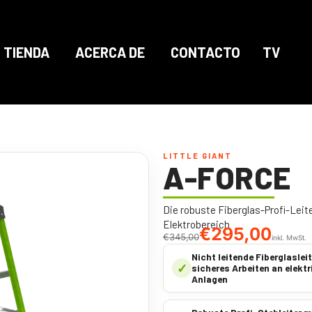
TIENDA
ACERCA DE
CONTACTO
TV
LITTLE GIANT
A-FORCE
Die robuste Fiberglas-Profi-Leit
Elektrobereich
€
295,00
€
345,00
inkl. MwSt.
Nicht leitende Fiberglasleit
✓
sicheres Arbeiten an elekt
Anlagen