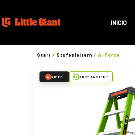
INICIO
/
/ A-Force
Start
Stufenleitern
VIDEO
360° ANSICHT
▶
360