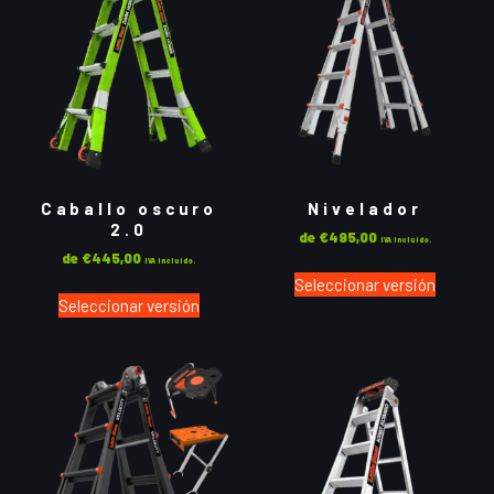
Caballo oscuro
Nivelador
2.0
de
€
495,00
IVA incluido.
de
€
445,00
IVA incluido.
Seleccionar versión
Seleccionar versión