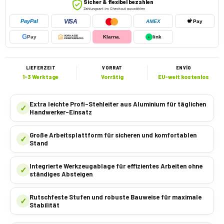
Sicher & flexibel bezahlen
Zahlungsart im Checkout auswählen
VISA
PayPal
AMEX
Pay
G
Pay
VORKASSE
Klarna.
›
link
ÜBERWEISUNG
LIEFERZEIT
VORRAT
ENVÍO
1-3 Werktage
Vorrätig
EU-weit kostenlos
Extra leichte Profi-Stehleiter aus Aluminium für täglichen
✓
Handwerker-Einsatz
Große Arbeitsplattform für sicheren und komfortablen
✓
Stand
Integrierte Werkzeugablage für effizientes Arbeiten ohne
✓
ständiges Absteigen
Rutschfeste Stufen und robuste Bauweise für maximale
✓
Stabilität