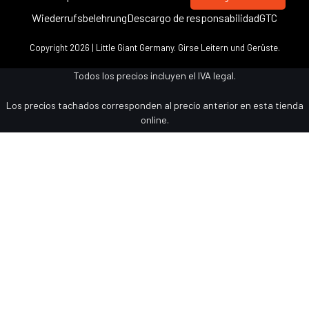
Wiederrufsbelehrung
Descargo de responsabilidad
GTC
Copyright 2026 | Little Giant Germany. Girse Leitern und Gerüste.
Todos los precios incluyen el IVA legal.
Los precios tachados corresponden al precio anterior en esta tienda
online.