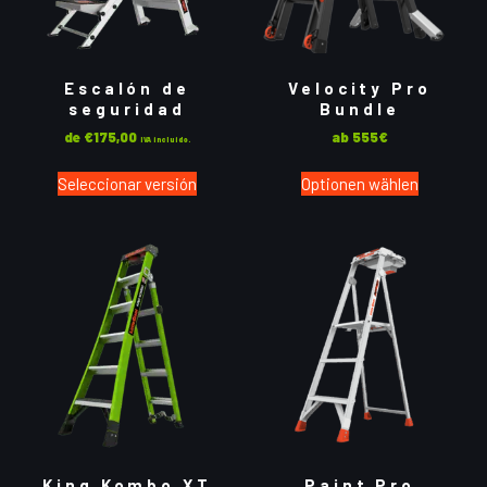
Escalón de
Velocity Pro
seguridad
Bundle
de
€
175,00
ab 555€
IVA incluido.
Seleccionar versión
Optionen wählen
King Kombo XT
Paint Pro