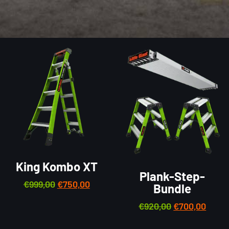
King Kombo XT
Plank-Step-
€
999,00
€
750,00
Bundle
€
920,00
€
700,00