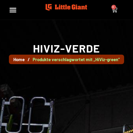
0
HIVIZ-VERDE
Home
/
Produkte verschlagwortet mit „HiViz-green“