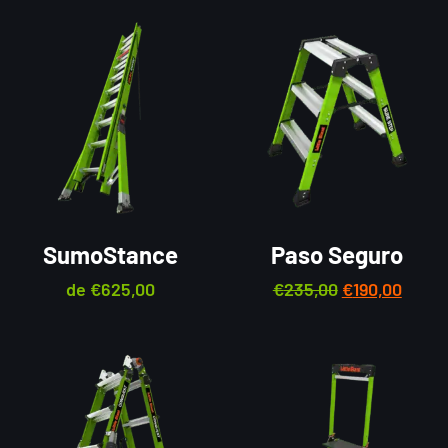
SumoStance
Paso Seguro
de
€
625,00
€
235,00
€
190,00