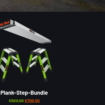
Plank-Step-Bundle
€
920,00
€
700,00