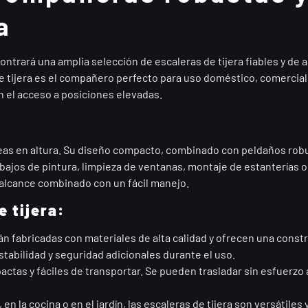
a
ontrará una amplia selección de escaleras de tijera fiables y de a
 tijera es el compañero perfecto para uso doméstico, comercial 
an el acceso a posiciones elevadas.
areas en altura. Su diseño compacto, combinado con peldaños robu
abajos de pintura, limpieza de ventanas, montaje de estanterías 
 alcance combinado con un fácil manejo.
 tijera:
án fabricadas con materiales de alta calidad y ofrecen una const
stabilidad y seguridad adicionales durante el uso.
actas y fáciles de transportar. Se pueden trasladar sin esfuerzo al
, en la cocina o en el jardín, las escaleras de tijera son versátile