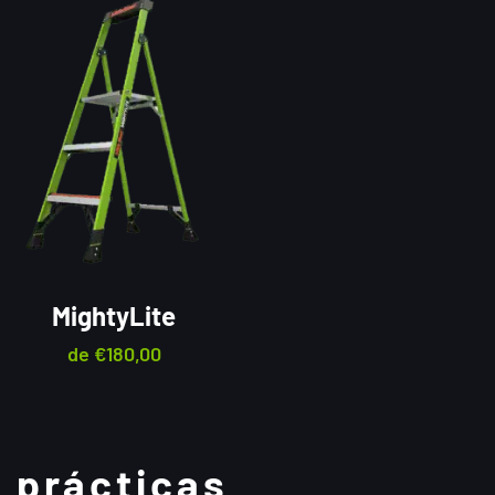
MightyLite
de
€
180,00
y prácticas