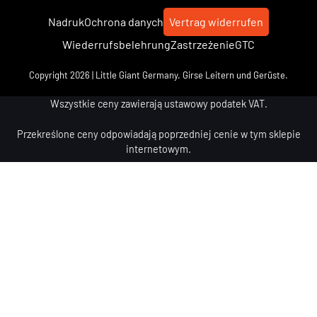
Nadruk
Ochrona danych
Vertrag widerrufen
Wiederrufsbelehrung
Zastrzeżenie
GTC
Copyright 2026 | Little Giant Germany. Girse Leitern und Gerüste.
Wszystkie ceny zawierają ustawowy podatek VAT.
Przekreślone ceny odpowiadają poprzedniej cenie w tym sklepie
internetowym.