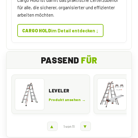
Cargo Hold ist damit das praktische Leiterzubehör
für alle, die sicherer, organisierter und effizienter
arbeiten möchten.
↓
CARGO HOLD
im Detail entdecken
PASSEND
FÜR
LE
LEVELER
BU
Produkt ansehen →
Pro
▲
▼
1 von 11