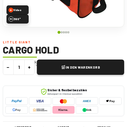
Video
▶
360°
360
LITTLE GIANT
CARGO HOLD
Die praktische Werkzeugtasche für Leitern
€
45,00
€
50,00
z VAT.
−
+
🛒
IN DEN WARENKORB
Sicher & flexibel bezahlen
Zahlungsart im Checkout auswählen
VISA
PayPal
AMEX
Pay
G
Pay
VORKASSE
Klarna.
›
link
ÜBERWEISUNG