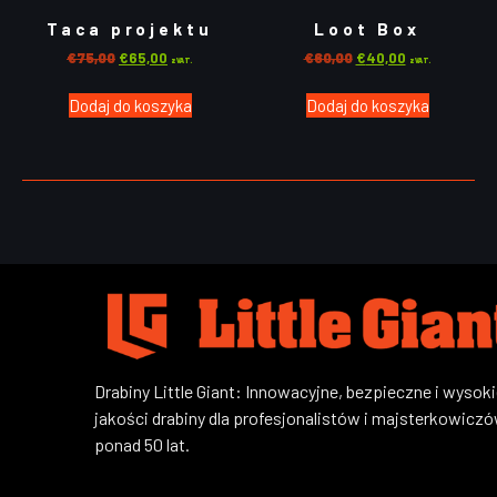
Taca projektu
Loot Box
€
75,00
€
65,00
€
60,00
€
40,00
z VAT.
z VAT.
Dodaj do koszyka
Dodaj do koszyka
Drabiny Little Giant: Innowacyjne, bezpieczne i wysoki
jakości drabiny dla profesjonalistów i majsterkowicz
ponad 50 lat.