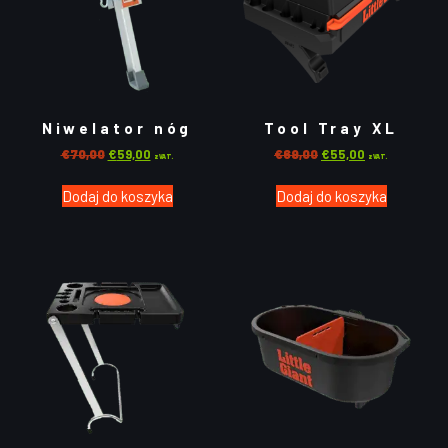
Niwelator nóg
Tool Tray XL
€
70,00
€
59,00
€
69,00
€
55,00
z VAT.
z VAT.
Dodaj do koszyka
Dodaj do koszyka