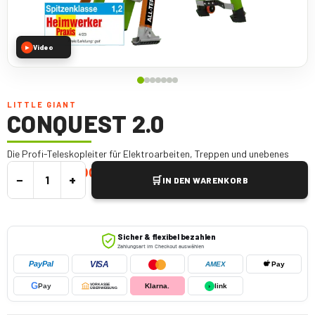
Video
▶
LITTLE GIANT
CONQUEST 2.0
Die Profi-Teleskopleiter für Elektroarbeiten, Treppen und unebenes
Gelände
€
595,00
€
665,00
z VAT.
−
+
🛒
IN DEN WARENKORB
Sicher & flexibel bezahlen
Zahlungsart im Checkout auswählen
VISA
PayPal
AMEX
Pay
G
Pay
VORKASSE
Klarna.
›
link
ÜBERWEISUNG