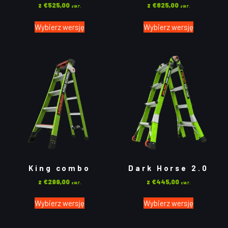
z
€
525,00
z
€
625,00
z VAT.
z VAT.
Wybierz wersję
Wybierz wersję
King combo
Dark Horse 2.0
z
€
299,00
z
€
445,00
z VAT.
z VAT.
Wybierz wersję
Wybierz wersję