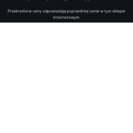
Przekreślone ceny odpowiadają poprzedniej cenie w tym sklepie
internetowym.