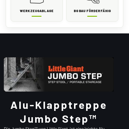
WERKZEUGABLAGE
BG BAU FÖRDERFÄHIG
Alu-Klapptreppe
Jumbo Step™
Die Jumbo Step™ von Little Giant ist eine leichte Alu-