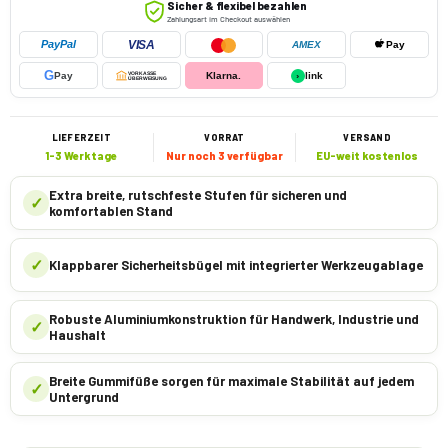
Sicher & flexibel bezahlen
Zahlungsart im Checkout auswählen
VISA
PayPal
AMEX
Pay
G
Pay
VORKASSE
Klarna.
›
link
ÜBERWEISUNG
LIEFERZEIT
VORRAT
VERSAND
1-3 Werktage
Nur noch 3 verfügbar
EU-weit kostenlos
Extra breite, rutschfeste Stufen für sicheren und
✓
komfortablen Stand
✓
Klappbarer Sicherheitsbügel mit integrierter Werkzeugablage
Robuste Aluminiumkonstruktion für Handwerk, Industrie und
✓
Haushalt
Breite Gummifüße sorgen für maximale Stabilität auf jedem
✓
Untergrund