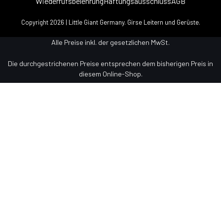
Wiederrufsbelehrung
Haftungsausschluss
AGB
Copyright 2026 | Little Giant Germany. Girse Leitern und Gerüste.
Alle Preise inkl. der gesetzlichen MwSt.
Die durchgestrichenen Preise entsprechen dem bisherigen Preis in
diesem Online-Shop.