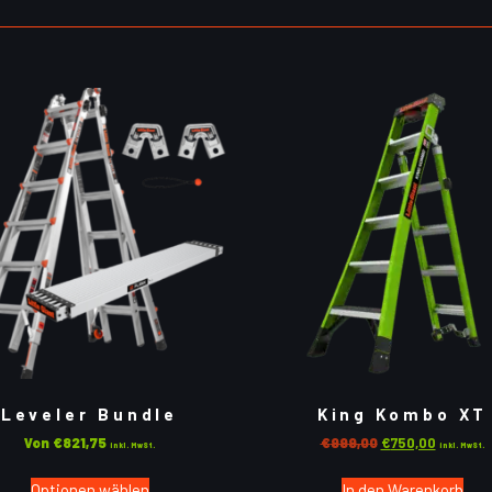
Leveler Bundle
King Kombo XT
Von
€
821,75
€
999,00
€
750,00
inkl. MwSt.
inkl. MwSt.
Optionen wählen
In den Warenkorb