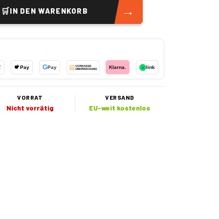
→
🛒
IN DEN WARENKORB
G
X
Pay
Pay
VORKASSE
Klarna.
›
link
ÜBERWEISUNG
VORRAT
VERSAND
Nicht vorrätig
EU-weit kostenlos