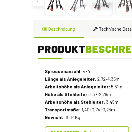
‹
Beschreibung
Technische Date
PRODUKT
BESCHRE
Sprossenanzahl:
4×4
Länge als Anlegeleiter:
2,72-4,35m
Arbeitshöhe als Anlegeleiter:
5,51m
Höhe als Stehleiter:
1,37-2,29m
Arbeitshöhe als Stehleiter:
3,45m
Transportmaße:
1,40×0,74×0,25m
Gewicht:
18,14Kg