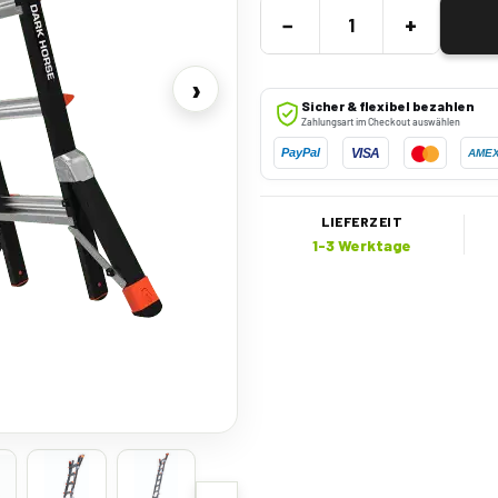
−
+
›
Sicher & flexibel bezahlen
Zahlungsart im Checkout auswählen
VISA
PayPal
AME
LIEFERZEIT
1-3 Werktage