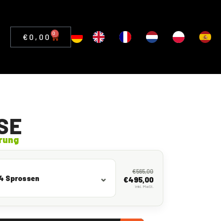
0
€
0,00
SE
rung
€
565,00
x4 Sprossen
€
495,00
inkl. MwSt.