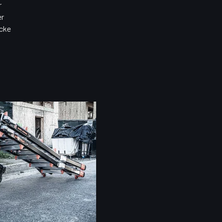
r
er
öcke