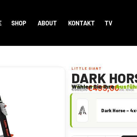
E
SHOP
ABOUT
KONTAKT
TV
LITTLE GIANT
DARK HOR
Wählen Sie Ihre
Ausfüh
€
495,00
€
565,00
inkl. MwSt.
Dark Horse – 4