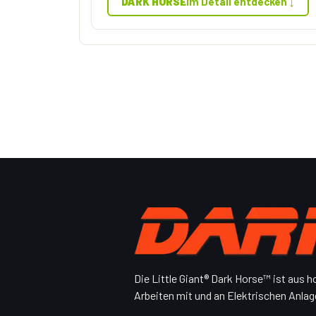
↓
DARK HORSE
im Detail entdecken
Die Little Giant® Dark Horse™ ist aus h
Arbeiten mit und an Elektrischen Anlag