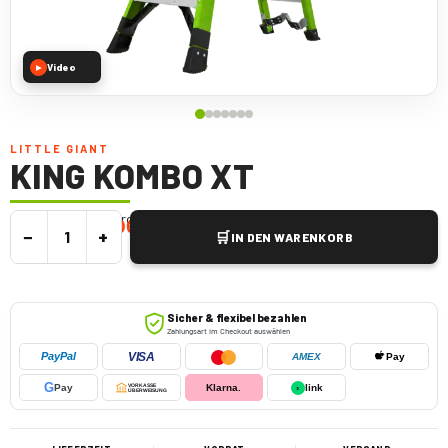
Video
▶
LITTLE GIANT
KING KOMBO XT
Die vielseitige Fiberglas-Kombinationsleiter
€
750,00
€
999,00
inkl. MwSt.
−
+
🛒
IN DEN WARENKORB
Sicher & flexibel bezahlen
Zahlungsart im Checkout auswählen
VISA
PayPal
AMEX
Pay
G
Pay
VORKASSE
Klarna.
›
link
ÜBERWEISUNG