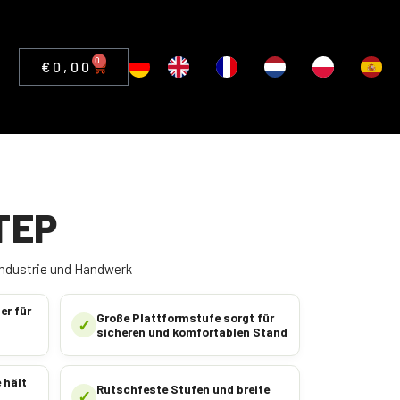
0
€
0,00
TEP
 Industrie und Handwerk
er für
Große Plattformstufe sorgt für
✓
sicheren und komfortablen Stand
 hält
Rutschfeste Stufen und breite
✓