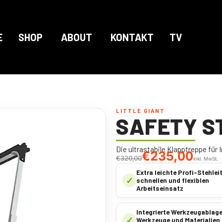
E
SHOP
ABOUT
KONTAKT
TV
LITTLE GIANT
SAFETY S
Die ultrastabile Klapptreppe für
€
235,00
€
320,00
inkl. MwSt.
Extra leichte Profi-Stehleit
✓
schnellen und flexiblen
Arbeitseinsatz
Integrierte Werkzeugablage
✓
Werkzeuge und Materialien