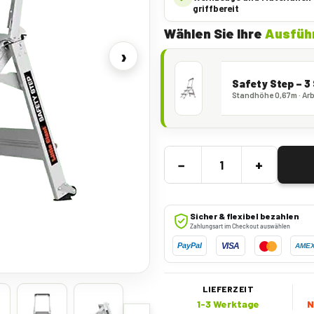
griffbereit
Wählen Sie Ihre
Ausfüh
›
Safety Step – 3
Standhöhe 0,67m · Arb
−
+
Sicher & flexibel bezahlen
Zahlungsart im Checkout auswählen
VISA
PayPal
AME
LIEFERZEIT
1-3 Werktage
N