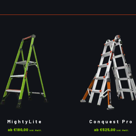
MightyLite
Conquest Pro
ab
€
180,00
ab
€
525,00
inkl. MwSt.
inkl. MwSt.