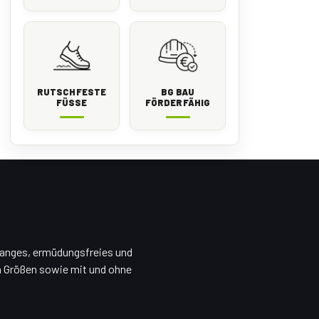
RUTSCHFESTE
BG BAU
FÜSSE
FÖRDERFÄHIG
 langes, ermüdungsfreies und
en Größen sowie mit und ohne