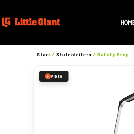
HOM
/
/ Safety Step
Start
Stufenleitern
VIDEO
▶