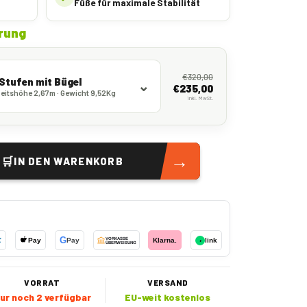
Füße für maximale Stabilität
rung
€
320,00
 Stufen mit Bügel
€
235,00
eitshöhe 2,67m · Gewicht 9,52Kg
inkl. MwSt.
→
🛒
IN DEN WARENKORB
G
X
Pay
Pay
VORKASSE
Klarna.
›
link
ÜBERWEISUNG
VORRAT
VERSAND
ur noch 2 verfügbar
EU-weit kostenlos