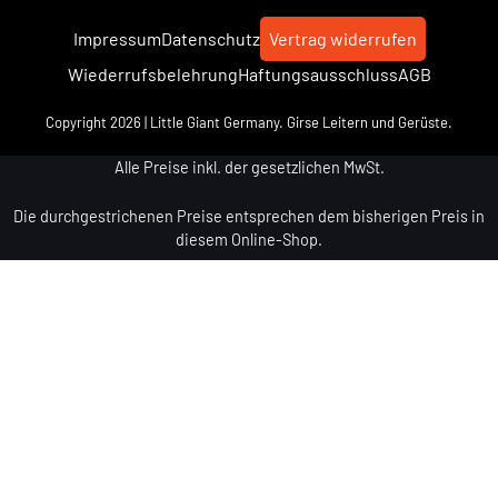
Impressum
Datenschutz
Vertrag widerrufen
Wiederrufsbelehrung
Haftungsausschluss
AGB
Copyright 2026 | Little Giant Germany. Girse Leitern und Gerüste.
Alle Preise inkl. der gesetzlichen MwSt.
Die durchgestrichenen Preise entsprechen dem bisherigen Preis in
diesem Online-Shop.