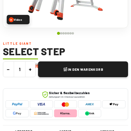
Video
▶
LITTLE GIANT
SELECT STEP
Die verstellbare Stufenleiter für Treppen
€
425,00
€
500,00
inkl. MwSt.
−
+
🛒
IN DEN WARENKORB
Sicher & flexibel bezahlen
Zahlungsart im Checkout auswählen
VISA
PayPal
AMEX
Pay
G
Pay
VORKASSE
Klarna.
›
link
ÜBERWEISUNG