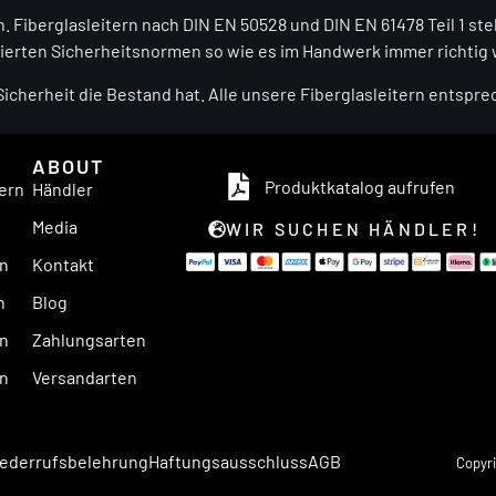
n. Fiberglasleitern nach DIN EN 50528 und DIN EN 61478 Teil 1 st
inierten Sicherheitsnormen so wie es im Handwerk immer richtig 
 Sicherheit die Bestand hat. Alle unsere Fiberglasleitern entsp
ABOUT
Produktkatalog aufrufen
ern
Händler
n
Media
WIR SUCHEN HÄNDLER!
en
Kontakt
n
Blog
rn
Zahlungsarten
rn
Versandarten
ederrufsbelehrung
Haftungsausschluss
AGB
Copyri