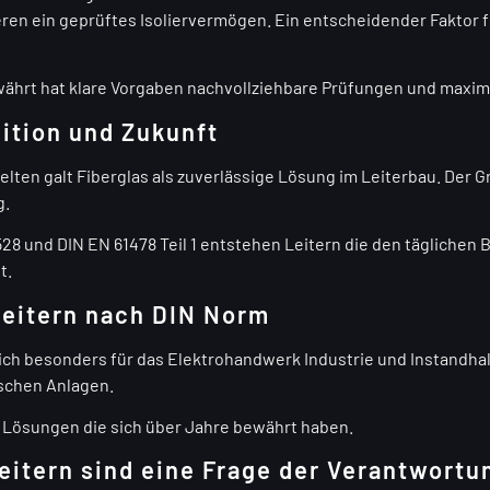
eren ein geprüftes Isoliervermögen. Ein entscheidender Faktor 
währt hat klare Vorgaben nachvollziehbare Prüfungen und maxima
dition und Zukunft
en galt Fiberglas als zuverlässige Lösung im Leiterbau. Der Gru
g.
28 und DIN EN 61478 Teil 1 entstehen Leitern die den täglichen 
t.
leitern nach DIN Norm
ich besonders für das Elektrohandwerk Industrie und Instandh
ischen Anlagen.
f Lösungen die sich über Jahre bewährt haben.
eitern sind eine Frage der Verantwortu