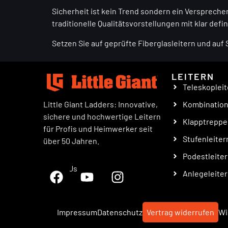
Sicherheit ist kein Trend sondern ein Verspreche
traditionelle Qualitätsvorstellungen mit klar def
Setzen Sie auf geprüfte Fiberglasleitern und auf
LEITERN
Teleskopleit
Little Giant Ladders: Innovative,
Kombinatio
sichere und hochwertige Leitern
Klapptrepp
für Profis und Heimwerker seit
Stufenleiter
über 50 Jahren.
Podestleite
Follow Us
Anlegeleite
Impressum
Datenschutz
Vertrag widerrufen
Wi