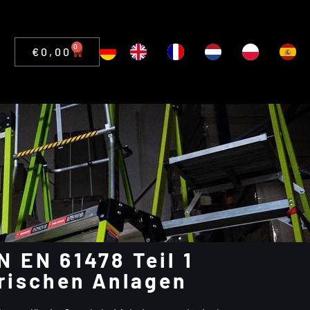
0
€
0,00
N EN 61478 Teil 1
trischen Anlagen