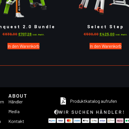
nquest 2.0 Bundle
Select Step
€
839,00
€
707,28
€
500,00
€
425,00
inkl. MwSt.
inkl. MwSt.
In den Warenkorb
In den Warenkorb
ABOUT
Produktkatalog aufrufen
ern
Händler
Media
WIR SUCHEN HÄNDLER!
n
Kontakt