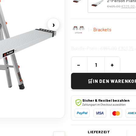
2-Person Plank
€
405,00
€
325,00
›
1 ×
Brackets
Bundle-Preis:
€
865,00
€
821,75
(
−
+
🛒
IN DEN WARENKO
Sicher & flexibel bezahlen
Zahlungsart im Checkout auswählen
VISA
PayPal
AME
LIEFERZEIT