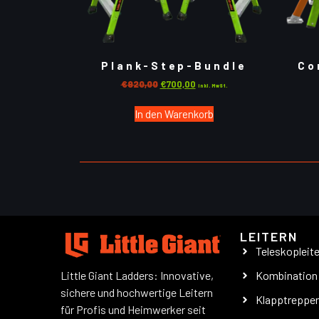
Plank-Step-Bundle
Co
€
920,00
€
700,00
inkl. MwSt.
In den Warenkorb
LEITERN
Teleskopleit
Little Giant Ladders: Innovative,
Kombination
sichere und hochwertige Leitern
Klapptreppe
für Profis und Heimwerker seit