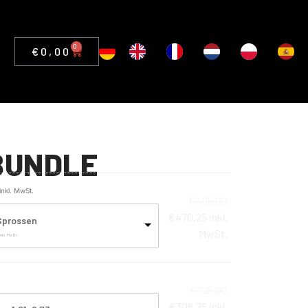
0
€
0,00
BUNDLE
inkl. MwSt.
€
495,00
€
470,25
inkl.
Sprossen
MwSt.
inkl. MwSt.
€
325,00
€
308,75
inkl.