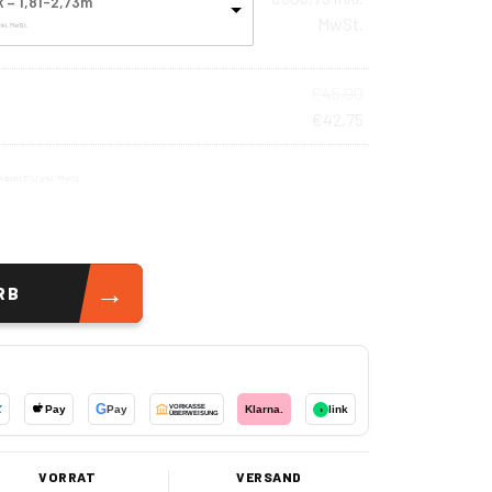
 – 1,81-2,73m
MwSt.
inkl. MwSt.
€
45,00
€
42,75
Rabatt 5%)
inkl. MwSt.
→
RB
G
X
Pay
Pay
VORKASSE
Klarna.
›
link
ÜBERWEISUNG
VORRAT
VERSAND