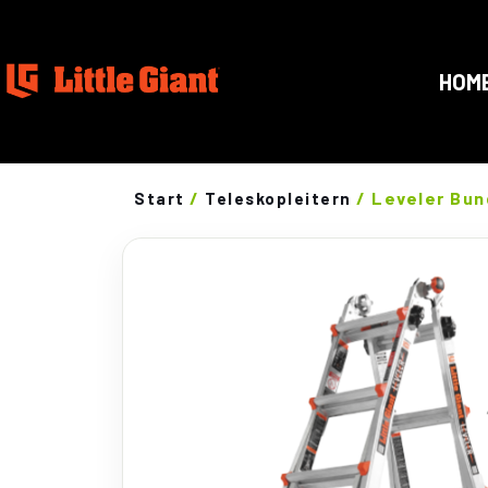
HOM
/
/ Leveler Bun
Start
Teleskopleitern