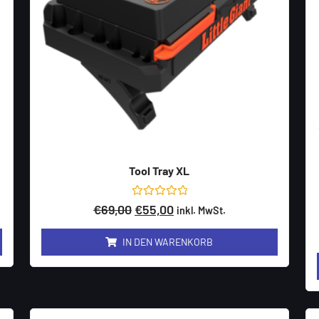
Tool Tray XL
Bewertet
€
69,00
€
55,00
inkl. MwSt.
mit
0
von
IN DEN WARENKORB
5