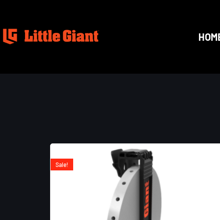
HOM
Sale!