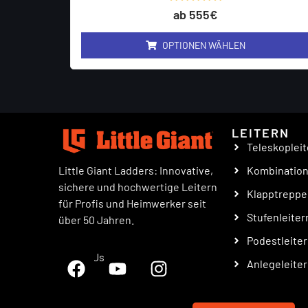
Bewertet
ab 555€
mit
0
von
OPTIONEN WÄHLEN
5
LEITERN
Teleskopleit
Little Giant Ladders: Innovative,
Kombinatio
sichere und hochwertige Leitern
Klapptrepp
für Profis und Heimwerker seit
Stufenleiter
über 50 Jahren.
Podestleite
Follow Us
Anlegeleite