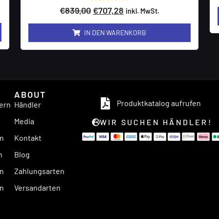
Bewertet
€
839,00
€
707,28
inkl. MwSt.
mit
0
von
IN DEN WARENKORB
5
ABOUT
Produktkatalog aufrufen
ern
Händler
n
Media
WIR SUCHEN HÄNDLER!
en
Kontakt
n
Blog
rn
Zahlungsarten
rn
Versandarten