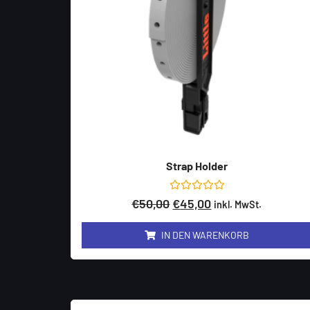
Strap Holder
Bewertet
€
50,00
€
45,00
inkl. MwSt.
mit
0
von
IN DEN WARENKORB
5