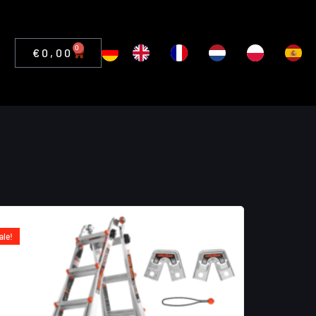
0
€
0,00
ale!