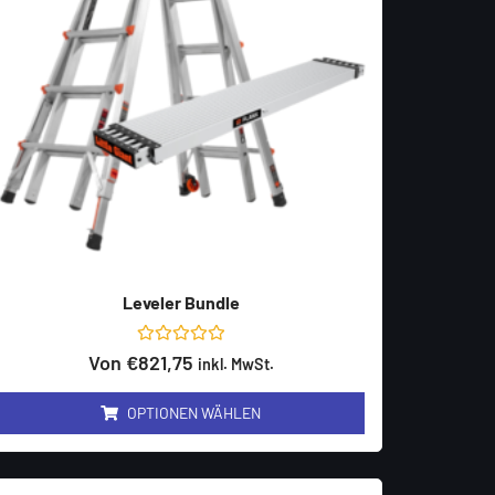
Leveler Bundle
Bewertet
Von
€
821,75
inkl. MwSt.
mit
0
von
OPTIONEN WÄHLEN
5